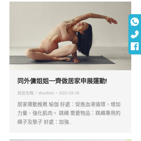
同外傭姐姐一齊做居家申展運動!
其他攻略
ehadmin
2022-05-18
居家運動推薦 瑜伽 好處：促進血液循環，增加
力量、強化肌肉。 跳繩 需要物品：跳繩專用的
繩子及墊子 好處：加強…