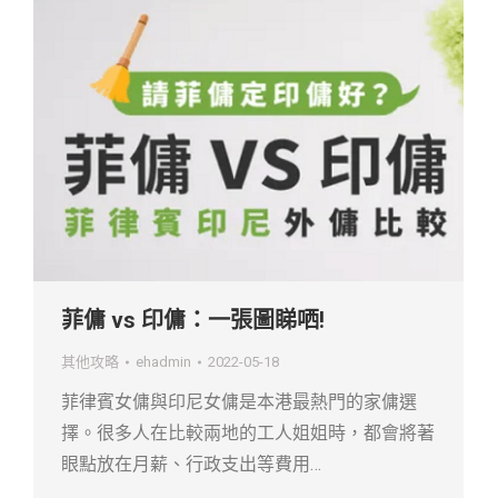
菲傭 vs 印傭：一張圖睇哂!
其他攻略
ehadmin
2022-05-18
菲律賓女傭與印尼女傭是本港最熱門的家傭選
擇。很多人在比較兩地的工人姐姐時，都會將著
眼點放在月薪、行政支出等費用…