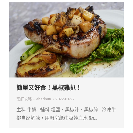
簡單又好食！黑椒雞扒！
烹飪攻略
ehadmin
2022-01-27
主料 牛排 輔料 粗鹽、黑椒汁、黑椒碎 冷凍牛
排自然解凍，用廚房紙巾吸幹血水 &n…