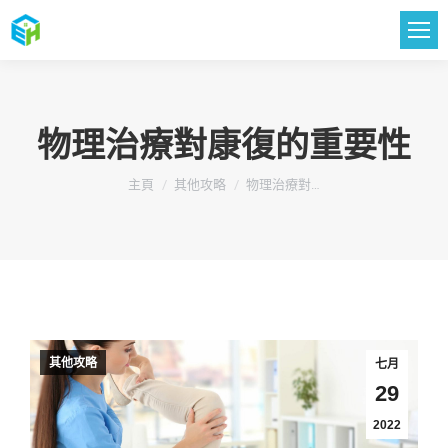
物理治療對康復的重要性
您在這裡：
主頁
其他攻略
物理治療對…
其他攻略
七月
29
2022