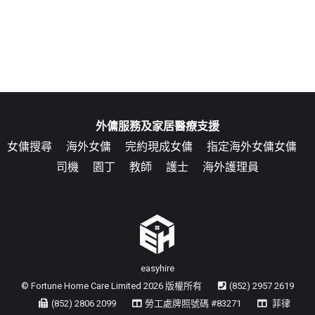
外傭服務及家居醫療支援
女傭搜尋
海外女傭
完約現成女傭
指定海外女傭女傭
司機
園丁
教師
護士
海外護理員
easyhire
© Fortune Home Care Limited 2026 版權所有
(852) 2957 2619
(852) 2806 2099
勞工處牌照號碼 #83271
菲律