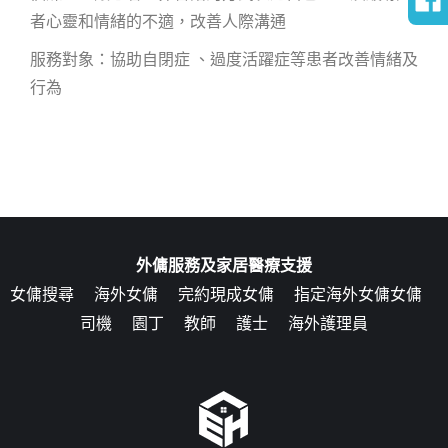
者心靈和情緒的不適，改善人際溝通
服務對象：協助自閉症 、過度活躍症等患者改善情緒及
行為
外傭服務及家居醫療支援
女傭搜尋
海外女傭
完約現成女傭
指定海外女傭女傭
司機
園丁
教師
護士
海外護理員